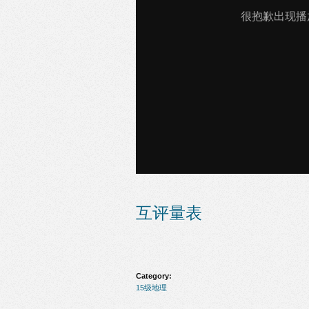
互评量表
Category:
15级地理