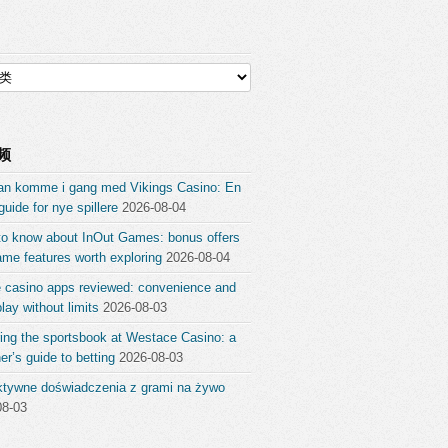
频
an komme i gang med Vikings Casino: En
guide for nye spillere
2026-08-04
to know about InOut Games: bonus offers
me features worth exploring
2026-08-04
e casino apps reviewed: convenience and
ay without limits
2026-08-03
ing the sportsbook at Westace Casino: a
er’s guide to betting
2026-08-03
aktywne doświadczenia z grami na żywo
08-03