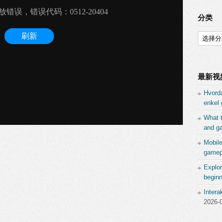
分类
分
类
最新视
Hvord
enkel 
What 
and ga
Mobil
gamepl
Explor
beginn
Inter
2026-