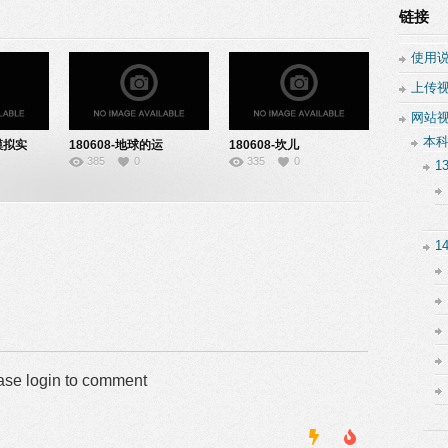
链接
使用
上传
网站
本
模拟实
180608-地球的运
180608-坎儿
385
0
335
0
动-22151026
井-91171566
1
1
ase login to comment