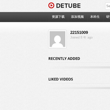
资源下载
添加视频
本科生
研
22151009
Joined 8 年 ago
RECENTLY ADDED
LIKED VIDEOS