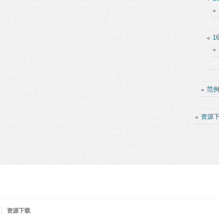
1
范
资源
资源下载