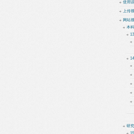
使用
上传
网站
本
1
1
研
1