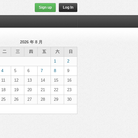
Sign up
Log In
2026 年 8 月
二
三
四
五
六
日
1
2
4
5
6
7
8
9
11
12
13
14
15
16
18
19
20
21
22
23
25
26
27
28
29
30