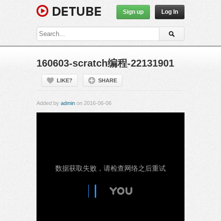
Sign up
Log In
160603-scratch编程-22131901
LIKE?
SHARE
Added by
admin
on 2016-06-06