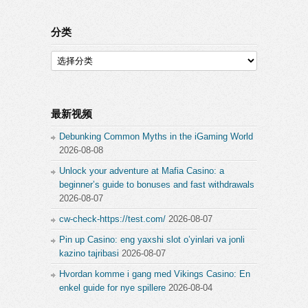
分类
分
类
最新视频
Debunking Common Myths in the iGaming World
2026-08-08
Unlock your adventure at Mafia Casino: a
beginner’s guide to bonuses and fast withdrawals
2026-08-07
cw-check-https://test.com/
2026-08-07
Pin up Casino: eng yaxshi slot o’yinlari va jonli
kazino tajribasi
2026-08-07
Hvordan komme i gang med Vikings Casino: En
enkel guide for nye spillere
2026-08-04