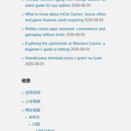
enkel guide for nye spillere
2026-08-04
What to know about InOut Games: bonus offers
and game features worth exploring
2026-08-04
Mobile casino apps reviewed: convenience and
gameplay without limits
2026-08-03
Exploring the sportsbook at Westace Casino: a
beginner’s guide to betting
2026-08-03
Interaktywne doświadczenia z grami na żywo
2026-08-03
链接
使用说明
上传视频
网站视频
本科生
13级