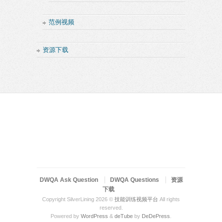
范例视频
资源下载
DWQA Ask Question
DWQA Questions
资源
下载
Copyright SilverLining 2026 ©
技能训练视频平台
All rights
reserved.
Powered by
WordPress
&
deTube
by
DeDePress
.