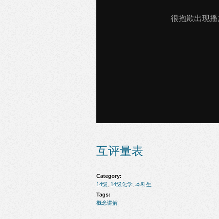
互评量表
Category:
14级
,
14级化学
,
本科生
Tags:
概念讲解