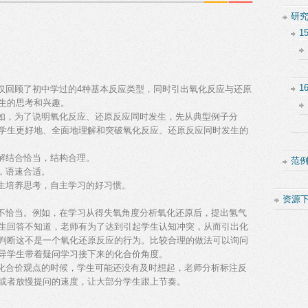
研
1
1
不仅回顾了初中学过的4种基本反应类型，同时引出氧化反应与还原
生的思考和兴趣。
例如，为了说明氧化反应、还原反应同时发生，先从典型例子分
学生更好地、全面地理解和突破氧化反应、还原反应同时发生的
讲解结合恰当，结构合理。
范
，语速合适。
学生培养思考，自主学习的好习惯。
资源
理不恰当。例如，在学习从得失氧角度分析氧化还原后，提出氢气
生回答不知道，老师有为了达到引起学生认知冲突，从而引出化
判断这不是一个氧化还原反应的行为。比较合理的做法可以询问
导学生带着疑问学习接下来的化合价角度。
出化合价观点的时候，学生可能还没有及时想起，老师分析标注反
或者放慢提问的速度，让大部分学生跟上节奏。