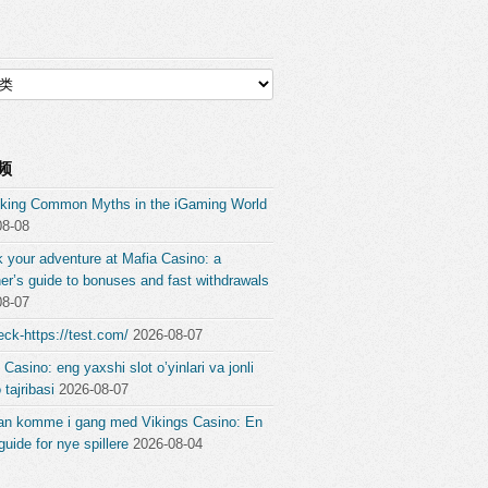
频
king Common Myths in the iGaming World
08-08
 your adventure at Mafia Casino: a
er’s guide to bonuses and fast withdrawals
08-07
ck-https://test.com/
2026-08-07
 Casino: eng yaxshi slot o’yinlari va jonli
 tajribasi
2026-08-07
an komme i gang med Vikings Casino: En
guide for nye spillere
2026-08-04