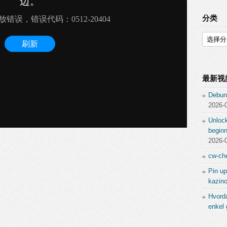
分类
分
类
最新视
Debun
2026-
Unlock
beginn
2026-
cw-che
Pin up
kazino
Hvord
enkel 