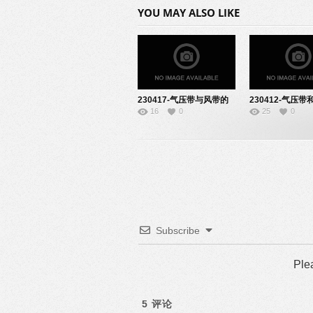
YOU MAY ALSO LIKE
230417-气压带与风带的
230412-气压带
16
0
25
0
形成-10200321
带-10200421
Subscribe
Ple
5
评论