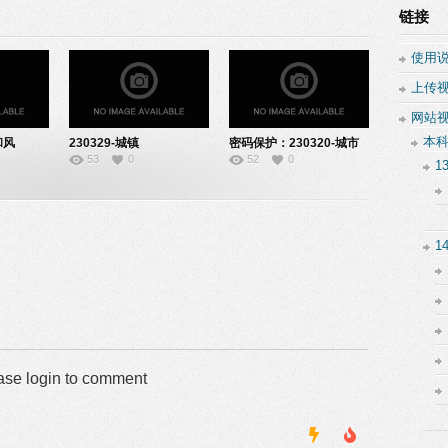
链接
使用
上传
网站
本
和风
230329-城镇
密码保护：230320-城市
53
0
52
0
化-10200321
化的过程与特
1
点-10200117
1
ase login to comment