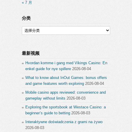
« 7 月
分类
分
类
最新视频
Hvordan komme i gang med Vikings Casino: En
enkel guide for nye spillere
2026-08-04
What to know about InOut Games: bonus offers
and game features worth exploring
2026-08-04
Mobile casino apps reviewed: convenience and
gameplay without limits
2026-08-03
Exploring the sportsbook at Westace Casino: a
beginner’s guide to betting
2026-08-03
Interaktywne doświadczenia z grami na żywo
2026-08-03