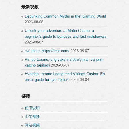
最新视频
Debunking Common Myths in the iGaming World
2026-08-08
Unlock your adventure at Mafia Casino: a
beginner’s guide to bonuses and fast withdrawals
2026-08-07
cw-check-https://test.com/
2026-08-07
Pin up Casino: eng yaxshi slot o’yinlari va jonli
kazino tajribasi
2026-08-07
Hvordan komme i gang med Vikings Casino: En
enkel guide for nye spillere
2026-08-04
链接
使用说明
上传视频
网站视频