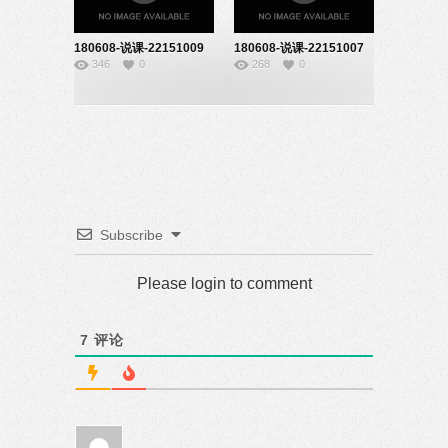
180608-说课-22151009
180608-说课-22151007
346
0
268
0
Subscribe
Please login to comment
7
评论