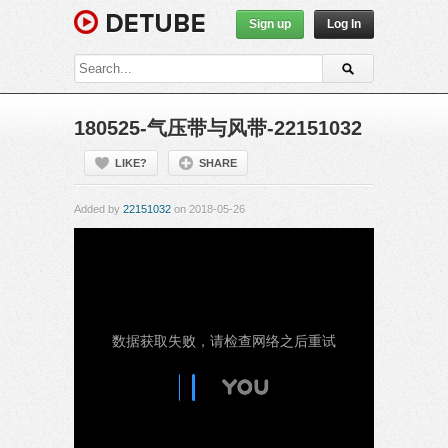
Sign up
Log In
180525-气压带与风带-22151032
LIKE?
SHARE
Added by
22151032
on 2018-05-26