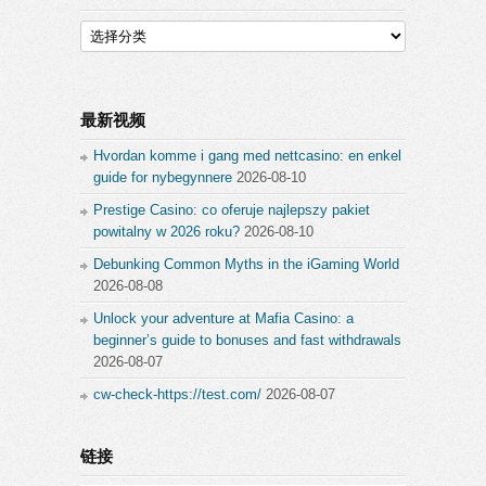
分
类
最新视频
Hvordan komme i gang med nettcasino: en enkel
guide for nybegynnere
2026-08-10
Prestige Casino: co oferuje najlepszy pakiet
powitalny w 2026 roku?
2026-08-10
Debunking Common Myths in the iGaming World
2026-08-08
Unlock your adventure at Mafia Casino: a
beginner’s guide to bonuses and fast withdrawals
2026-08-07
cw-check-https://test.com/
2026-08-07
链接