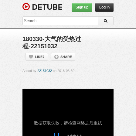
Sign up
Log In
180330-大气的受热过
程-22151032
LIKE?
SHARE
Added by
22151032
on 2018-03-30