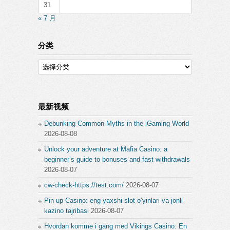
31
« 7 月
分类
分
类
最新视频
Debunking Common Myths in the iGaming World
2026-08-08
Unlock your adventure at Mafia Casino: a
beginner’s guide to bonuses and fast withdrawals
2026-08-07
cw-check-https://test.com/
2026-08-07
Pin up Casino: eng yaxshi slot o’yinlari va jonli
kazino tajribasi
2026-08-07
Hvordan komme i gang med Vikings Casino: En