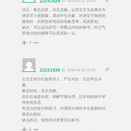
22151029
2018-03-31 16:42
优点：教态自然，语言流畅，运用文言文故事作为
课堂导入很新颖，调动学生兴趣，对课堂节奏的把
握很好，后面也有相应的现象思考，巩固新知。
缺点：可以适当的写一些重点内容的板书，对大气
受热过程的阐释可以更深刻一点。
0
22151036
2018-04-02 20:26
文言文和当代新闻导入，产生对比，引起学生兴
趣。
教态轻松，语言流畅。
知识点涵盖全面，讲解节奏合理，压岁钱的例子举
得很有意思。
有适当的提问和练习，结课部分留给学生探索的问
题也比较好。
缺点的话，我觉得还是要写点板书。
0