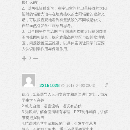
展什么的）。
2、以两张辐射光谱：在宇宙空间的卫星接收的太阳
辐射的辐射光谱与在地表接收的太阳辐射的辐射光
谱，可以很直观地看到有些波段的不同或是缺失，
自然而然引发学生观察与思考。
3、以全国平均气温图与全国地面接收太阳辐射能量
图两张图相结合，探究青藏高原地区与四川盆地地
区，问题设置层层推进。以具体案例让同学们更深
入认识削弱作用与保温作用。
0
22151028
2018-04-03 20:43
优点：1.新课导入运用文言文和新闻进行对比，激发
学生学习兴趣
2.教态自然，语言流畅，语调有起伏
3.知识点讲解全面清晰有条理，PPT制作精良，讲解
节奏把握得当
4.结课时给学生留相应的问题，引发学生思考
缺点：不能放弃板书，重点还是需要写出来