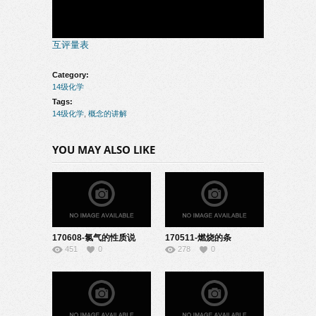
互评量表
Category:
14级化学
Tags:
14级化学
,
概念的讲解
YOU MAY ALSO LIKE
170608-氯气的性质说
170511-燃烧的条
451
0
278
0
课-04140107
件-08140344