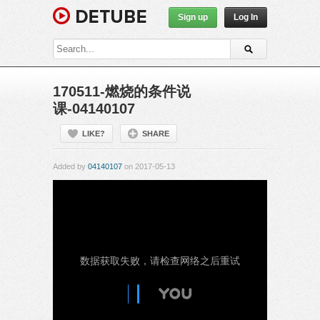
Sign up
Log In
170511-燃烧的条件说
课-04140107
LIKE?
SHARE
Added by
04140107
on 2017-05-13