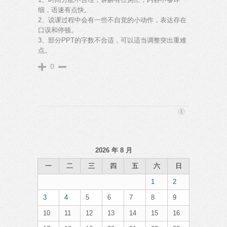
细，语速有点快。
2、说课过程中会有一些不自觉的小动作，表达存在
口误和停顿。
3、部分PPT的字数不合适，可以适当调整突出重难
点。
0
2026 年 8 月
一
二
三
四
五
六
日
1
2
3
4
5
6
7
8
9
10
11
12
13
14
15
16