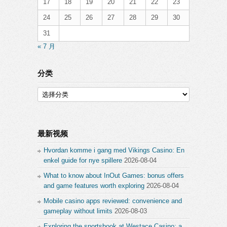
17
18
19
20
21
22
23
24
25
26
27
28
29
30
31
« 7 月
分类
分
类
最新视频
Hvordan komme i gang med Vikings Casino: En
enkel guide for nye spillere
2026-08-04
What to know about InOut Games: bonus offers
and game features worth exploring
2026-08-04
Mobile casino apps reviewed: convenience and
gameplay without limits
2026-08-03
Exploring the sportsbook at Westace Casino: a