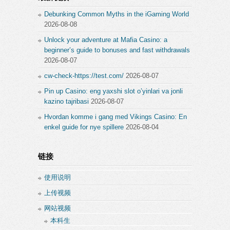
Debunking Common Myths in the iGaming World
2026-08-08
Unlock your adventure at Mafia Casino: a
beginner’s guide to bonuses and fast withdrawals
2026-08-07
cw-check-https://test.com/
2026-08-07
Pin up Casino: eng yaxshi slot o’yinlari va jonli
kazino tajribasi
2026-08-07
Hvordan komme i gang med Vikings Casino: En
enkel guide for nye spillere
2026-08-04
链接
使用说明
上传视频
网站视频
本科生