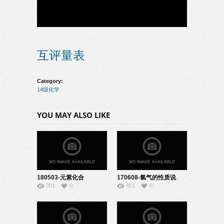
互评量表
Category:
14级化学
YOU MAY ALSO LIKE
180503-元素化合
170608-氯气的性质说
301
0
451
0
物-08150118
课-04140107