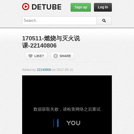
Sign up
Log In
170511-燃烧与灭火说
课-22140806
LIKE?
SHARE
Added by
22140806
on 2017-05-11