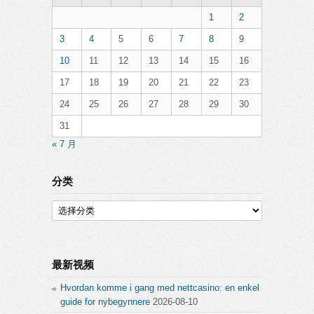
1
2
3
4
5
6
7
8
9
10
11
12
13
14
15
16
17
18
19
20
21
22
23
24
25
26
27
28
29
30
31
« 7 月
分类
分
类
最新视频
Hvordan komme i gang med nettcasino: en enkel
guide for nybegynnere
2026-08-10