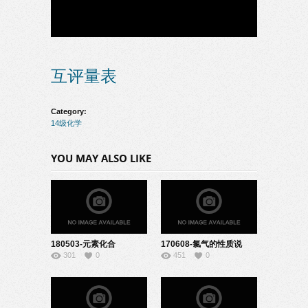
互评量表
Category:
14级化学
YOU MAY ALSO LIKE
180503-元素化合
170608-氯气的性质说
301
0
451
0
物-08150118
课-04140107