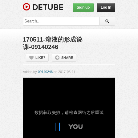
Sign up
Log In
170511-溶液的形成说
课-09140246
LIKE?
SHARE
Added by
09140246
on 2017-05-11