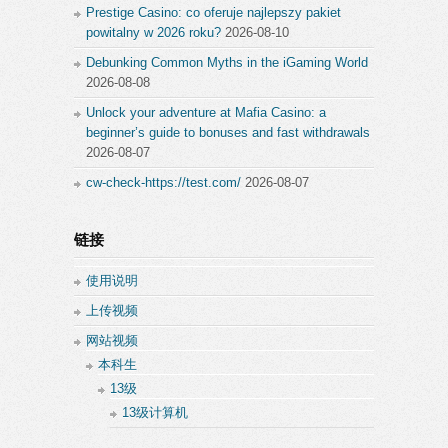
Prestige Casino: co oferuje najlepszy pakiet
powitalny w 2026 roku?
2026-08-10
Debunking Common Myths in the iGaming World
2026-08-08
Unlock your adventure at Mafia Casino: a
beginner’s guide to bonuses and fast withdrawals
2026-08-07
cw-check-https://test.com/
2026-08-07
链接
使用说明
上传视频
网站视频
本科生
13级
13级计算机