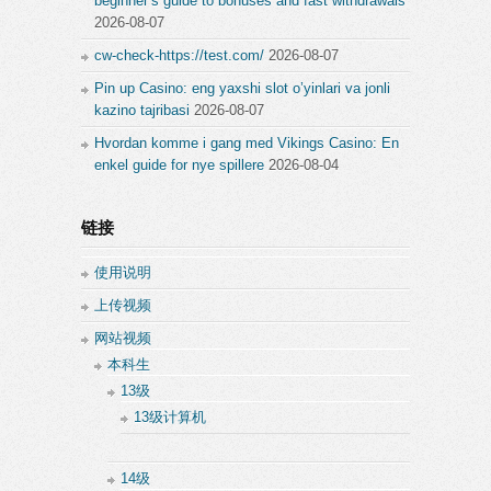
beginner’s guide to bonuses and fast withdrawals
2026-08-07
cw-check-https://test.com/
2026-08-07
Pin up Casino: eng yaxshi slot o’yinlari va jonli
kazino tajribasi
2026-08-07
Hvordan komme i gang med Vikings Casino: En
enkel guide for nye spillere
2026-08-04
链接
使用说明
上传视频
网站视频
本科生
13级
13级计算机
14级