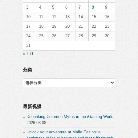
3
4
5
6
7
8
9
10
11
12
13
14
15
16
17
18
19
20
21
22
23
24
25
26
27
28
29
30
31
« 7 月
分类
分
类
最新视频
Debunking Common Myths in the iGaming World
2026-08-08
Unlock your adventure at Mafia Casino: a