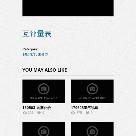
互评量表
Category:
14级化学
,
未分类
YOU MAY ALSO LIKE
180503-元素化合
170608氯气说课
301
0
375
0
物-08150118
10140808