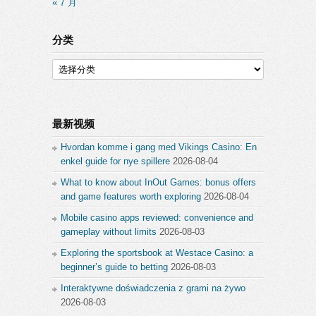
« 7 月
分类
分
类
最新视频
Hvordan komme i gang med Vikings Casino: En
enkel guide for nye spillere
2026-08-04
What to know about InOut Games: bonus offers
and game features worth exploring
2026-08-04
Mobile casino apps reviewed: convenience and
gameplay without limits
2026-08-03
Exploring the sportsbook at Westace Casino: a
beginner’s guide to betting
2026-08-03
Interaktywne doświadczenia z grami na żywo
2026-08-03