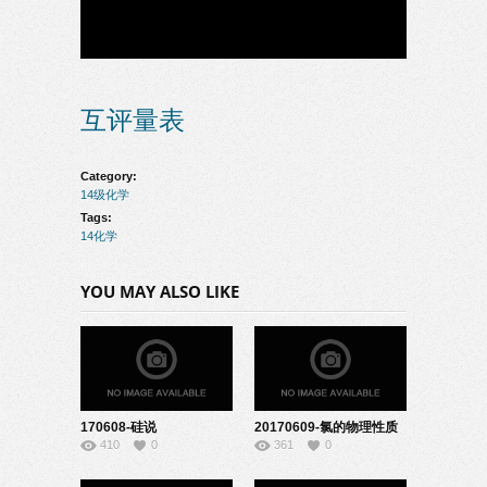
互评量表
Category:
14级化学
Tags:
14化学
YOU MAY ALSO LIKE
170608-硅说
20170609-氯的物理性质
410
0
361
0
课-22140842
与化学性质说课–
08140336