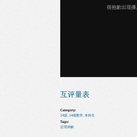
互评量表
Category:
14级
,
14级数学
,
本科生
Tags:
定理讲解