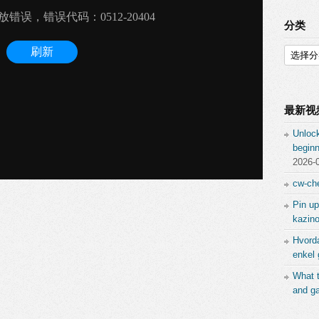
分类
分
类
最新视
Unlock
beginn
2026-
cw-che
Pin up
kazino
Hvord
enkel 
What 
and ga