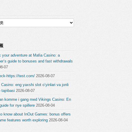
频
 your adventure at Mafia Casino: a
er’s guide to bonuses and fast withdrawals
08-07
ck-https://test.com/
2026-08-07
 Casino: eng yaxshi slot o’yinlari va jonli
 tajribasi
2026-08-07
an komme i gang med Vikings Casino: En
guide for nye spillere
2026-08-04
to know about InOut Games: bonus offers
me features worth exploring
2026-08-04