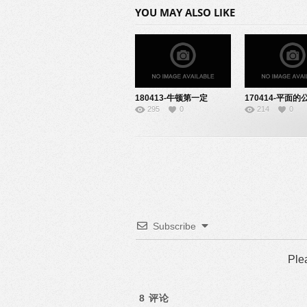
YOU MAY ALSO LIKE
180413-牛顿第一定
170414-平面的
295
0
214
0
律-22150733
理-22140604
Subscribe
Ple
8
评论