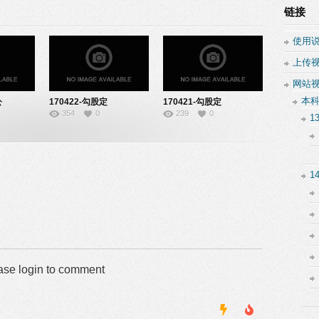
链接
使用
上传
网站
本
公
170422-勾股定
170421-勾股定
354
0
239
0
理-22140634
理-22140601
1
1
ase login to comment