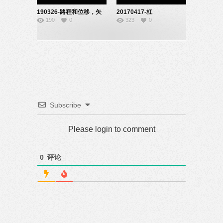
190326-路程和位移，矢
20170417-杠
190
0
323
0
量和标量-22160708
杆-162021086
Subscribe
Please login to comment
0
评论