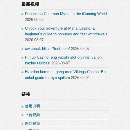
最新视频
Debunking Common Myths in the iGaming World
2026-08-08
Unlock your adventure at Mafia Casino: a
beginner’s guide to bonuses and fast withdrawals
2026-08-07
cw-check-https://test.com/
2026-08-07
Pin up Casino: eng yaxshi slot o’yinlari va jonli
kazino tajribasi
2026-08-07
Hvordan komme i gang med Vikings Casino: En
enkel guide for nye spillere
2026-08-04
链接
使用说明
上传视频
网站视频