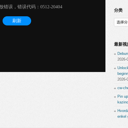
分类
分
类
最新视
Debun
2026-
Unlock
beginn
2026-
cw-che
Pin up
kazino
Hvord
enkel 