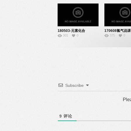
180503-元素化合
170608氯气说课
301
0
375
0
物-08150118
10140808
Subscribe
Ple
9
评论