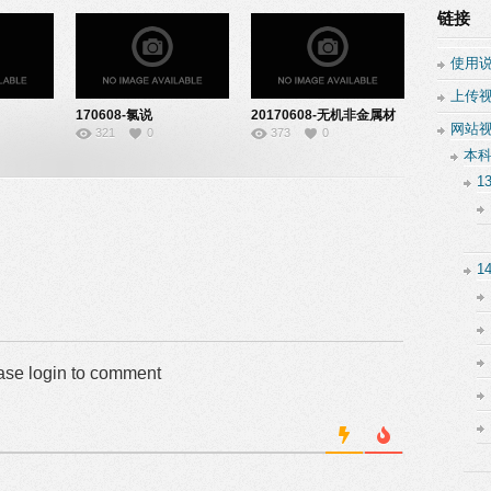
链接
使用
上传
170608-氯说
20170608-无机非金属材
网站
321
0
373
0
课-08140117
料的主角
本
（硅）-07140512
1
1
ase login to comment