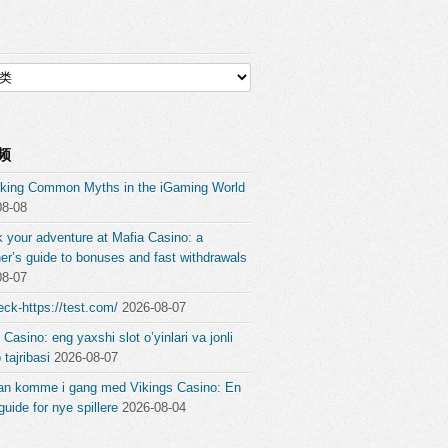
频
king Common Myths in the iGaming World
08-08
 your adventure at Mafia Casino: a
er’s guide to bonuses and fast withdrawals
08-07
ck-https://test.com/
2026-08-07
 Casino: eng yaxshi slot o’yinlari va jonli
 tajribasi
2026-08-07
an komme i gang med Vikings Casino: En
guide for nye spillere
2026-08-04