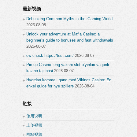
最新视频
Debunking Common Myths in the iGaming World
2026-08-08
Unlock your adventure at Mafia Casino: a
beginner’s guide to bonuses and fast withdrawals
2026-08-07
cw-check-https://test.com/
2026-08-07
Pin up Casino: eng yaxshi slot o’yinlari va jonli
kazino tajribasi
2026-08-07
Hvordan komme i gang med Vikings Casino: En
enkel guide for nye spillere
2026-08-04
链接
使用说明
上传视频
网站视频