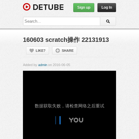
Sign up
Log In
160603 scratch操作 22131913
LIKE?
SHARE
Added by
admin
on 2016-06-05