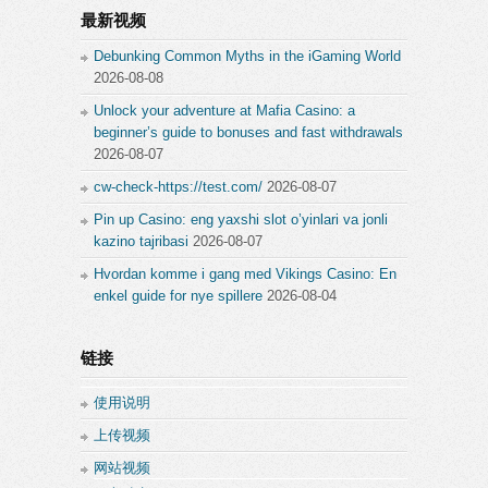
最新视频
Debunking Common Myths in the iGaming World
2026-08-08
Unlock your adventure at Mafia Casino: a
beginner’s guide to bonuses and fast withdrawals
2026-08-07
cw-check-https://test.com/
2026-08-07
Pin up Casino: eng yaxshi slot o’yinlari va jonli
kazino tajribasi
2026-08-07
Hvordan komme i gang med Vikings Casino: En
enkel guide for nye spillere
2026-08-04
链接
使用说明
上传视频
网站视频