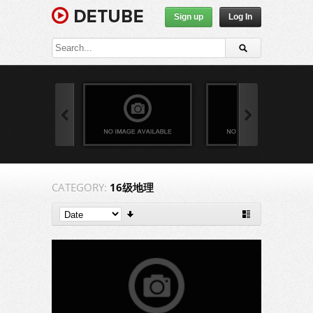
Sign up
Log In
CATEGORY:
16级地理