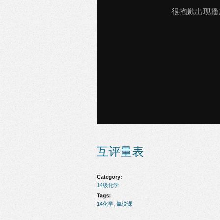
互评量表
Category:
14级化学
Tags:
14化学
,
氯说课