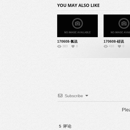
YOU MAY ALSO LIKE
170608-氯说
170608-硅说
383
0
410
0
课-10140108
课-22140842
Subscribe
Ple
5
评论