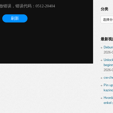
分类
分
类
最新视
Debun
2026-
Unlock
beginn
2026-
cw-che
Pin up
kazino
Hvord
enkel 