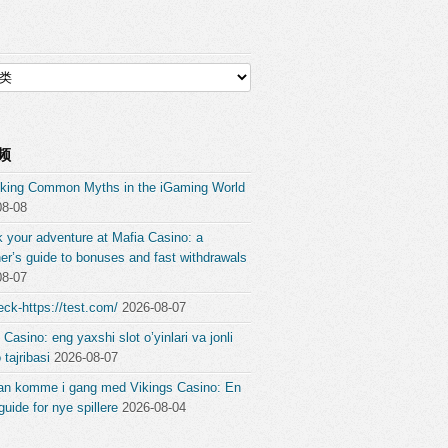
频
king Common Myths in the iGaming World
08-08
 your adventure at Mafia Casino: a
er’s guide to bonuses and fast withdrawals
08-07
ck-https://test.com/
2026-08-07
 Casino: eng yaxshi slot o’yinlari va jonli
 tajribasi
2026-08-07
an komme i gang med Vikings Casino: En
guide for nye spillere
2026-08-04