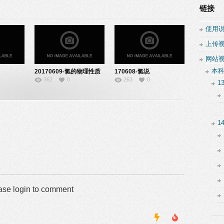
链接
使用
上传
网站
本
20170609-氯的物理性质
170608-氯说
362
0
263
0
与化学性质说课–
课-22140847
1
08140336
1
ase login to comment