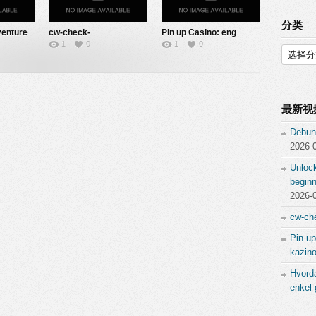
分类
venture
cw-check-
Pin up Casino: eng
1
0
1
0
 a
https://test.com/
yaxshi slot o’yinlari va
分
 to
jonli kazino tajribasi
类
st
最新视
Debun
2026-
Unlock
beginn
2026-
cw-che
Pin up
kazino
Hvord
enkel 