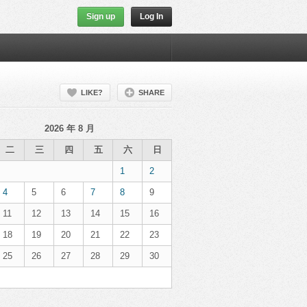
Sign up
Log In
LIKE?
SHARE
2026 年 8 月
二
三
四
五
六
日
1
2
4
5
6
7
8
9
11
12
13
14
15
16
18
19
20
21
22
23
25
26
27
28
29
30