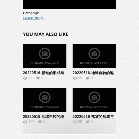
Category:
19级地理师范
YOU MAY ALSO LIKE
20220516-褶皱的形成与
20220516-地球自转的地
38
0
65
0
特点-10190625
理意义-10190204
20220516-地球自转的地
20220516-褶皱的形成与
104
0
55
0
理意义-10190202
特点-10190315