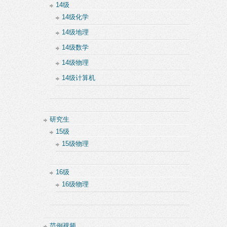
14级
14级化学
14级地理
14级数学
14级物理
14级计算机
研究生
15级
15级物理
16级
16级物理
范例视频