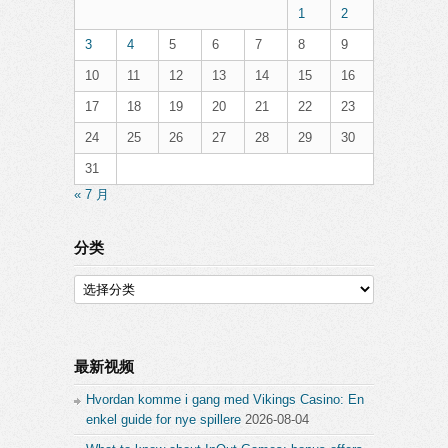
1
2
3
4
5
6
7
8
9
10
11
12
13
14
15
16
17
18
19
20
21
22
23
24
25
26
27
28
29
30
31
« 7 月
分类
分
类
最新视频
Hvordan komme i gang med Vikings Casino: En
enkel guide for nye spillere
2026-08-04