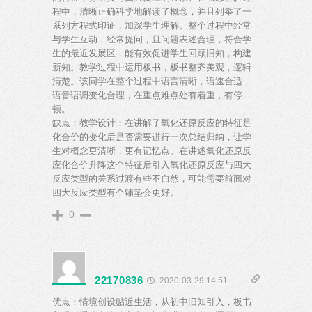
程中，清晰正确科学地解读了概念，并且列举了一
系列方程式印证，加深学生理解。整个过程中经常
与学生互动，经常提问，且问题表述合理，符合学
生的最近发展区，能有效促进学生回顾旧知，构建
新知。教学过程中运用板书，板书整齐美观，逻辑
清楚。该同学在整个过程中语言清晰，语速合适，
语音语调变化合理，在重点难点处有着重，有停
顿。
缺点：教学设计：在讲解了氧化还原反应的特征是
化合价的变化后是否需要进行一次总结归纳，让学
生对概念更清晰，更有记忆点。在讲述氧化还原反
应化合价升降这个特征后引入氧化还原反应与四大
反应类型的关系过渡有些不自然，可能需要前面对
四大反应类型有个铺垫会更好。
0
22170836
2020-03-29 14:51
优点：情境创设贴近生活，从初中旧知引入，板书