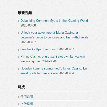
最新视频
Debunking Common Myths in the iGaming World
2026-08-08
Unlock your adventure at Mafia Casino: a
beginner’s guide to bonuses and fast withdrawals
2026-08-07
cw-check-https://test.com/
2026-08-07
Pin up Casino: eng yaxshi slot o’yinlari va jonli
kazino tajribasi
2026-08-07
Hvordan komme i gang med Vikings Casino: En
enkel guide for nye spillere
2026-08-04
链接
使用说明
上传视频