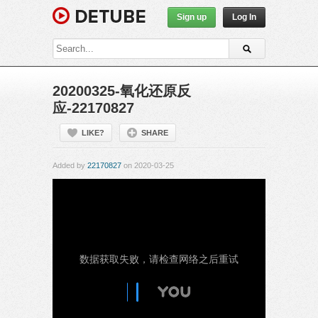
Sign up
Log In
20200325-氧化还原反
应-22170827
LIKE?
SHARE
Added by
22170827
on 2020-03-25