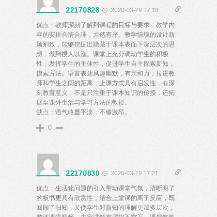
22170828
2020-03-29 17:18
优点：教师深刻了解到课程的目标与要求，教学内
容的安排合情合理，井然有序。教学情境的设计新
颖别致，能够挖掘出隐藏于课本表面下深层次的思
想，做到授人以渔。课堂上充分调动学生的积极
性，发挥学生的主体性，促进学生自主探索新知，
摸索方法。语言表达风趣幽默，有亲和力，拉进教
师和学生之间的距离，上课方式具有启发性，有深
刻教育意义，不是只注重于课本知识的传授，还拓
展至课外生活与学习方法的教授。
缺点：语气略显平淡，不够激昂。
0
22170830
2020-03-29 17:21
优点：生活化问题的引入带动课堂气氛，清晰明了
的板书更具有欣赏性，结合上堂课的离子反应，既
回顾了旧知，又使学生对新知的理解更加多层次，