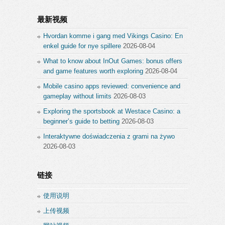
最新视频
Hvordan komme i gang med Vikings Casino: En
enkel guide for nye spillere
2026-08-04
What to know about InOut Games: bonus offers
and game features worth exploring
2026-08-04
Mobile casino apps reviewed: convenience and
gameplay without limits
2026-08-03
Exploring the sportsbook at Westace Casino: a
beginner’s guide to betting
2026-08-03
Interaktywne doświadczenia z grami na żywo
2026-08-03
链接
使用说明
上传视频