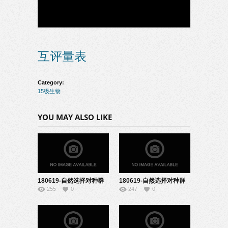
互评量表
Category:
15级生物
YOU MAY ALSO LIKE
180619-自然选择对种群
180619-自然选择对种群
255
0
247
0
基因频率变化的影
基因频率的影
响-09150123
响-20150238