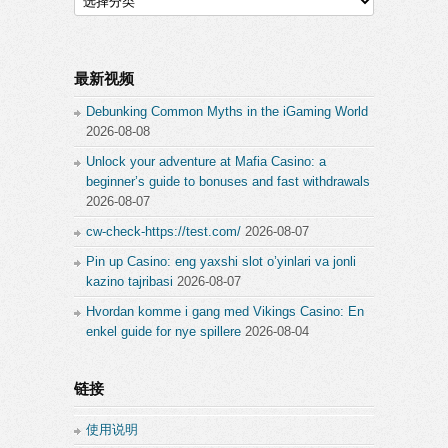
类
最新视频
Debunking Common Myths in the iGaming World
2026-08-08
Unlock your adventure at Mafia Casino: a
beginner’s guide to bonuses and fast withdrawals
2026-08-07
cw-check-https://test.com/
2026-08-07
Pin up Casino: eng yaxshi slot o’yinlari va jonli
kazino tajribasi
2026-08-07
Hvordan komme i gang med Vikings Casino: En
enkel guide for nye spillere
2026-08-04
链接
使用说明