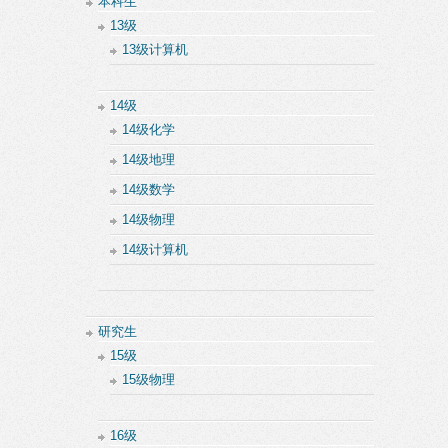
本科生
13级
13级计算机
14级
14级化学
14级地理
14级数学
14级物理
14级计算机
研究生
15级
15级物理
16级