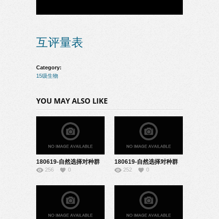
互评量表
Category:
15级生物
YOU MAY ALSO LIKE
180619-自然选择对种群
180619-自然选择对种群
256
0
252
0
基因频率变化的影
基因频率的影
响-09150123
响-20150238