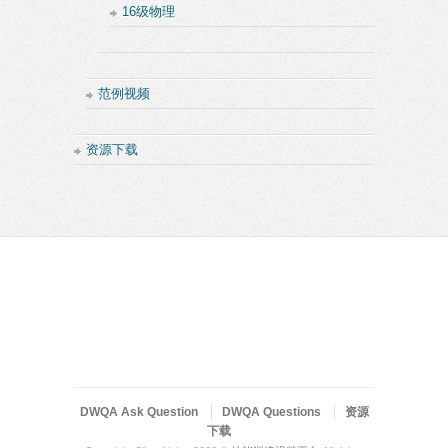
16级物理
范例视频
资源下载
DWQA Ask Question
DWQA Questions
资源
下载