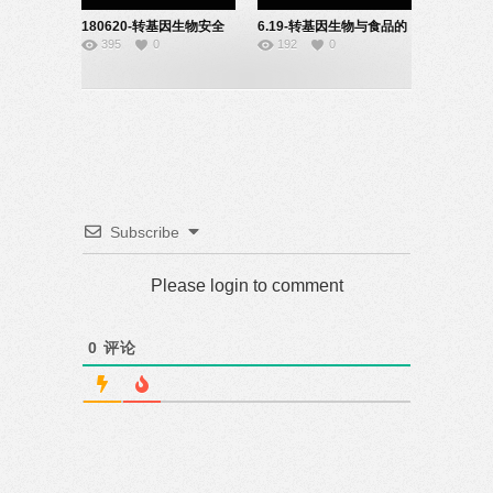
180620-转基因生物安全
6.19-转基因生物与食品的
395
0
192
0
性-22150922
安全性研究-22150936
Subscribe
Please login to comment
0
评论