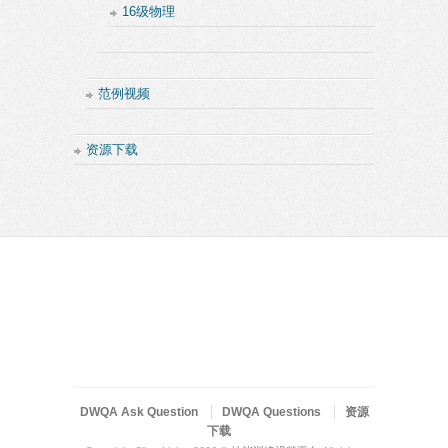
16级物理
范例视频
资源下载
DWQA Ask Question
DWQA Questions
资源
下载