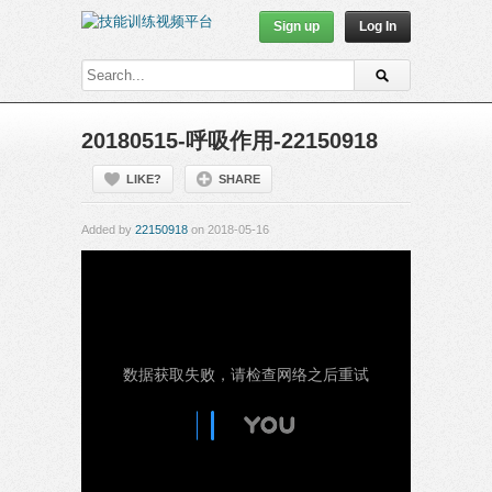
Sign up
Log In
20180515-呼吸作用-22150918
LIKE?
SHARE
Added by
22150918
on 2018-05-16