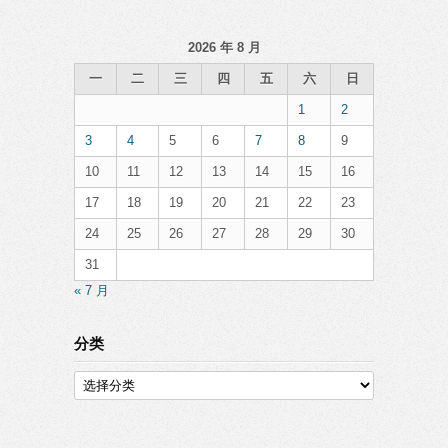
2026 年 8 月
一
二
三
四
五
六
日
1
2
3
4
5
6
7
8
9
10
11
12
13
14
15
16
17
18
19
20
21
22
23
24
25
26
27
28
29
30
31
« 7 月
分类
分
类