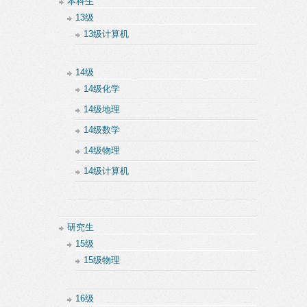
本科生
13级
13级计算机
14级
14级化学
14级地理
14级数学
14级物理
14级计算机
研究生
15级
15级物理
16级