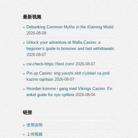
最新视频
Debunking Common Myths in the iGaming World
2026-08-08
Unlock your adventure at Mafia Casino: a
beginner’s guide to bonuses and fast withdrawals
2026-08-07
cw-check-https://test.com/
2026-08-07
Pin up Casino: eng yaxshi slot o’yinlari va jonli
kazino tajribasi
2026-08-07
Hvordan komme i gang med Vikings Casino: En
enkel guide for nye spillere
2026-08-04
链接
使用说明
上传视频