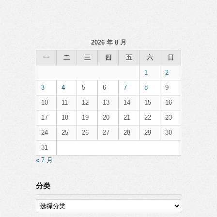
2026 年 8 月
一
二
三
四
五
六
日
1
2
3
4
5
6
7
8
9
10
11
12
13
14
15
16
17
18
19
20
21
22
23
24
25
26
27
28
29
30
31
« 7 月
分类
分
类