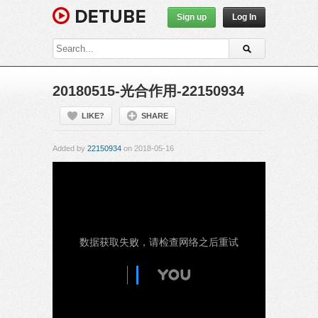
Sign up
Log In
20180515-光合作用-22150934
LIKE?
SHARE
Added by
22150934
on 2018-05-16