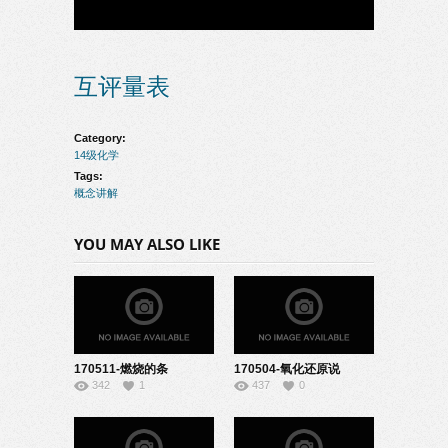
互评量表
Category:
14级化学
Tags:
概念讲解
YOU MAY ALSO LIKE
170511-燃烧的条
170504-氧化还原说
342
1
437
0
件-22140829
课-04140107