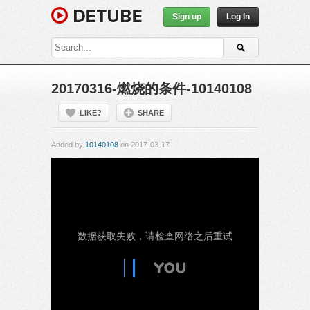
Sign up
Log In
20170316-燃烧的条件-10140108
LIKE?
SHARE
Added by
10140108
on 2017-03-17