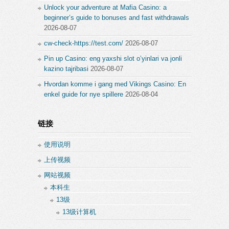
Unlock your adventure at Mafia Casino: a
beginner’s guide to bonuses and fast withdrawals
2026-08-07
cw-check-https://test.com/
2026-08-07
Pin up Casino: eng yaxshi slot o’yinlari va jonli
kazino tajribasi
2026-08-07
Hvordan komme i gang med Vikings Casino: En
enkel guide for nye spillere
2026-08-04
链接
使用说明
上传视频
网站视频
本科生
13级
13级计算机