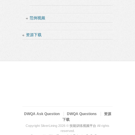
范例视频
资源下载
DWQA Ask Question
DWQA Questions
资源
下载
Copyright SilverLining 2026 ©
技能训练视频平台
All rights
reserved.