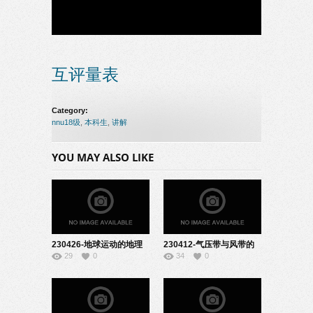
互评量表
Category:
nnu18级
,
本科生
,
讲解
YOU MAY ALSO LIKE
230426-地球运动的地理
230412-气压带与风带的
29
0
34
0
意义-10200344
形成-10200344