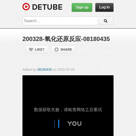
Sign up
Log In
200328-氧化还原反应-08180435
LIKE?
SHARE
Added by
08180435
on 2020-03-28