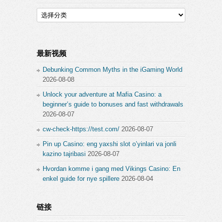
分
类
最新视频
Debunking Common Myths in the iGaming World
2026-08-08
Unlock your adventure at Mafia Casino: a
beginner’s guide to bonuses and fast withdrawals
2026-08-07
cw-check-https://test.com/
2026-08-07
Pin up Casino: eng yaxshi slot o’yinlari va jonli
kazino tajribasi
2026-08-07
Hvordan komme i gang med Vikings Casino: En
enkel guide for nye spillere
2026-08-04
链接