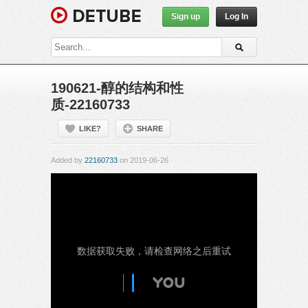
Sign up
Log In
190621-醇的结构和性
质-22160733
LIKE?
SHARE
Added by
22160733
on 2019-06-26