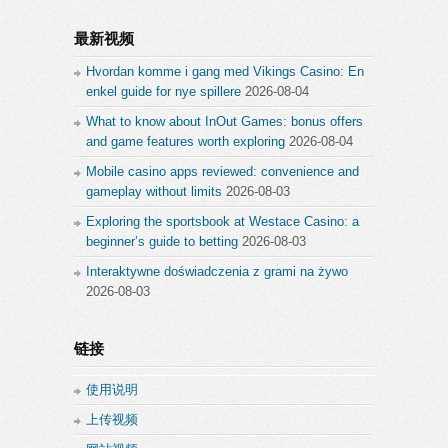
最新视频
Hvordan komme i gang med Vikings Casino: En
enkel guide for nye spillere
2026-08-04
What to know about InOut Games: bonus offers
and game features worth exploring
2026-08-04
Mobile casino apps reviewed: convenience and
gameplay without limits
2026-08-03
Exploring the sportsbook at Westace Casino: a
beginner’s guide to betting
2026-08-03
Interaktywne doświadczenia z grami na żywo
2026-08-03
链接
使用说明
上传视频