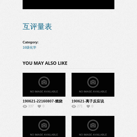
互评量表
Category:
16级化学
YOU MAY ALSO LIKE
190621-22160807-燃烧
190621-离子反应说
337
0
271
0
的条件说课
课-08160225