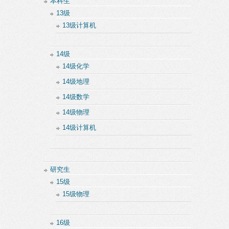
本科生
13级
13级计算机
14级
14级化学
14级地理
14级数学
14级物理
14级计算机
研究生
15级
15级物理
16级