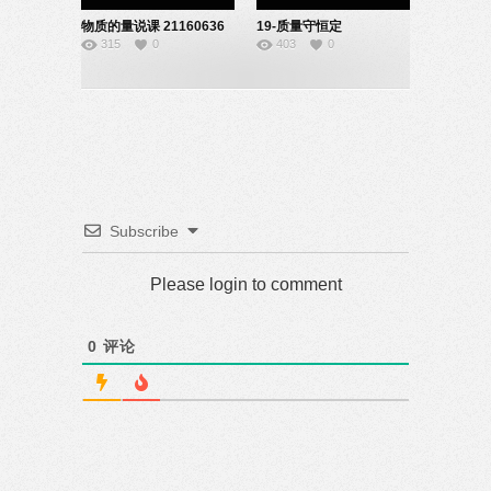
物质的量说课 21160636
19-质量守恒定
315
0
403
0
律-21160636
Subscribe
Please login to comment
0
评论