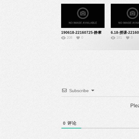
190618-22160725-静摩
6.18-授课-22160
208
0
181
0
擦力
Subscribe
Ple
0
评论