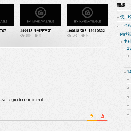
链接
使用
上传
707
190618-牛顿第三定
190618-弹力-19160322
网站
189
0
167
0
律-19160131
本
1
1
ase login to comment