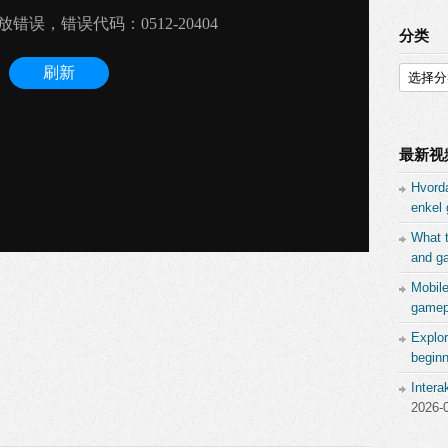
分类
分
类
最新视
Hvord
enkel 
What 
and ga
Mobil
gamepl
Explor
beginn
Inter
2026-