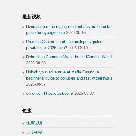
最新视频
Hvordan komme i gang med nettcasino: en enkel
guide for nybegynnere
2026-08-10
Prestige Casino: co oferuje najlepszy pakiet
powitalny w 2026 roku?
2026-08-10
Debunking Common Myths in the iGaming World
2026-08-08
Unlock your adventure at Mafia Casino: a
beginner’s guide to bonuses and fast withdrawals
2026-08-07
cw-check-https://test.com/
2026-08-07
链接
使用说明
上传视频