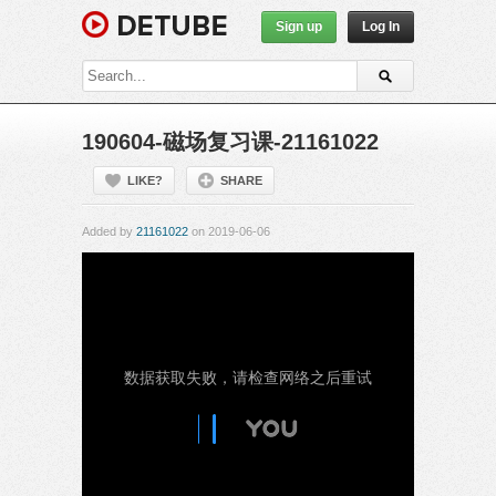
Sign up
Log In
190604-磁场复习课-21161022
LIKE?
SHARE
Added by
21161022
on 2019-06-06