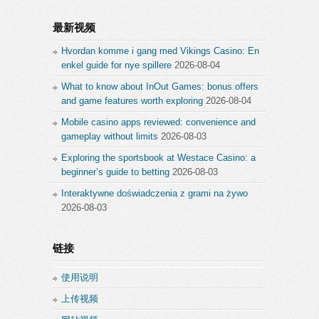
最新视频
Hvordan komme i gang med Vikings Casino: En
enkel guide for nye spillere
2026-08-04
What to know about InOut Games: bonus offers
and game features worth exploring
2026-08-04
Mobile casino apps reviewed: convenience and
gameplay without limits
2026-08-03
Exploring the sportsbook at Westace Casino: a
beginner’s guide to betting
2026-08-03
Interaktywne doświadczenia z grami na żywo
2026-08-03
链接
使用说明
上传视频