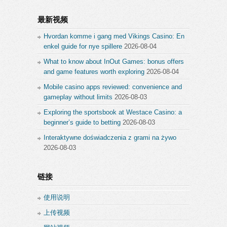
最新视频
Hvordan komme i gang med Vikings Casino: En
enkel guide for nye spillere
2026-08-04
What to know about InOut Games: bonus offers
and game features worth exploring
2026-08-04
Mobile casino apps reviewed: convenience and
gameplay without limits
2026-08-03
Exploring the sportsbook at Westace Casino: a
beginner’s guide to betting
2026-08-03
Interaktywne doświadczenia z grami na żywo
2026-08-03
链接
使用说明
上传视频