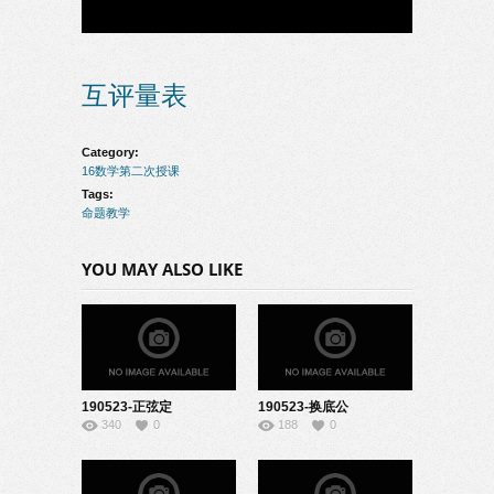
互评量表
Category:
16数学第二次授课
Tags:
命题教学
YOU MAY ALSO LIKE
190523-正弦定
190523-换底公
340
0
188
0
理-22160601
式-22160606