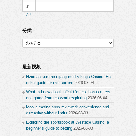
31
« 7 月
分类
分
类
最新视频
Hvordan komme i gang med Vikings Casino: En
enkel guide for nye spillere
2026-08-04
What to know about InOut Games: bonus offers
and game features worth exploring
2026-08-04
Mobile casino apps reviewed: convenience and
gameplay without limits
2026-08-03
Exploring the sportsbook at Westace Casino: a
beginner’s guide to betting
2026-08-03