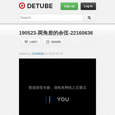
Sign up
Log In
190523-两角差的余弦-22160636
LIKE?
SHARE
Added by
22160636
on 2019-05-23