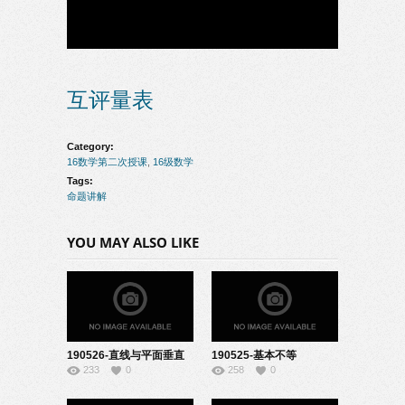
互评量表
Category:
16数学第二次授课
,
16级数学
Tags:
命题讲解
YOU MAY ALSO LIKE
190526-直线与平面垂直
190525-基本不等
233
0
258
0
判定定理-20150339
式-22160610