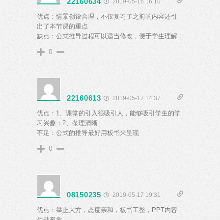
22160634
2019-05-16 16:10
优点：情景创设合理，不仅复习了之前的内容还引
出了本节课的重点
缺点：公式推导过程可以适当修改，便于学生理解
0
22160613
2019-05-17 14:37
优点：1、课堂的引入很吸引人，能够吸引学生的学
习兴趣；2、条理清晰
不足：公式的推导最好用板书来呈现
0
08150235
2019-05-17 19:31
优点：举止大方，态度亲和，板书工整，PPT内容
生动形象