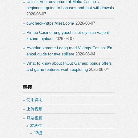
Unlock your adventure at Mafia Casino: a
beginner’s guide to bonuses and fast withdrawals
2026-08-07
cw-check-https://test.com/
2026-08-07
Pin up Casino: eng yaxshi slot o’yinlari va jonli
kazino tajribasi
2026-08-07
Hvordan komme i gang med Vikings Casino: En
enkel guide for nye spillere
2026-08-04
What to know about InOut Games: bonus offers
and game features worth exploring
2026-08-04
链接
使用说明
上传视频
网站视频
本科生
13级