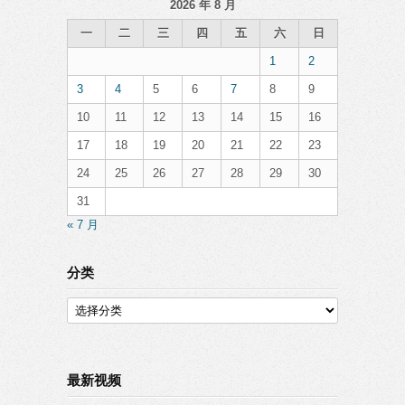
2026 年 8 月
一
二
三
四
五
六
日
1
2
3
4
5
6
7
8
9
10
11
12
13
14
15
16
17
18
19
20
21
22
23
24
25
26
27
28
29
30
31
« 7 月
分类
分
类
最新视频