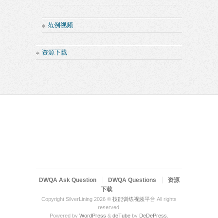
范例视频
资源下载
DWQA Ask Question
DWQA Questions
资源
下载
Copyright SilverLining 2026 ©
技能训练视频平台
All rights
reserved.
Powered by
WordPress
&
deTube
by
DeDePress
.