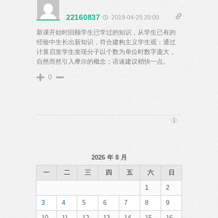
22160837
2019-04-25 20:00
新课开始时回顾学生已学过的知识，从学生已有的
经验中生长出新知识，符合建构主义学生观；通过
计算启发学生发现分子以个数为单位时数字庞大，
自然而然引入摩尔的概念；语速建议稍快一点。
0
2026 年 8 月
一
二
三
四
五
六
日
1
2
3
4
5
6
7
8
9
10
11
12
13
14
15
16