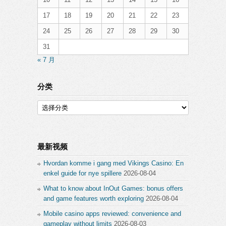
17
18
19
20
21
22
23
24
25
26
27
28
29
30
31
« 7 月
分类
分
类
最新视频
Hvordan komme i gang med Vikings Casino: En
enkel guide for nye spillere
2026-08-04
What to know about InOut Games: bonus offers
and game features worth exploring
2026-08-04
Mobile casino apps reviewed: convenience and
gameplay without limits
2026-08-03