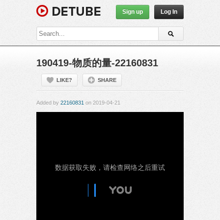
Sign up
Log In
190419-物质的量-22160831
LIKE?
SHARE
Added by
22160831
on 2019-04-21