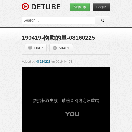
Sign up
Log In
190419-物质的量-08160225
LIKE?
SHARE
Added by
08160225
on 2019-04-23