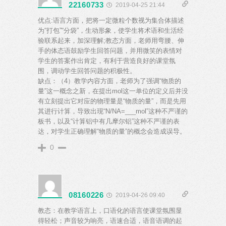
22160733
2019-04-25 21:44
优点:语言方面，把将一定微粒个数视为集合体描述
为“打包”“分袋”，生动形象，使学生将术语和生活经
验联系起来，加深理解;教态方面，老师用弯腰、伸
手的体态语鼓励学生回答问题，并用微笑的表情对
学生的答案作出肯定，有利于营造良好的课堂氛
围，调动学生回答问题的积极性。
缺点：（4）教学内容方面，老师为了强调“物质的
量”这一概念之新，在提出mol这一单位的定义后并没
有立刻提出它对应的物理量是“物质的量”，而是先用
其进行计算，导致出现“N/NA=___mol”这种不严谨的
板书，以及“计算铝中有几摩尔铝”这种不严谨的表
达，对学生正确理解“物质的量”的概念会造成误导。
0
08160226
2019-04-26 09:40
教态：在教学语言上，口语化的语言使课堂氛围显
得轻松；声音较为响亮，语速合适，语音语调的起