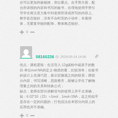
伏可以更加抑扬顿挫，突出重点。在手势方面，配
合所讲授的内容和书写的板书，合理地使用手势引
导学生将注意力集中到老师所讲或所写的内容上。
教学姿态较好，没有不合时宜的小动作，衣着得
体，无繁复华丽的配饰，整体教态较好。
0
08160236
2019-05-24 14:06
优点：课程逻辑：生活导入-12g碳粉中碳原子的数
目-单位mol-NA的定义-物质的量，比较清奇；在板书
的设计上充满巧思，展示宏微观之间的联系；两部
分内容，书写清晰，思路整齐，能够让学生了解物
理量之间的关系和转换公式；
缺点：老师在部分讲解语句的使用上并不太准确，
如：6.02*10（23）=1mol，1mol=1NA，这之间似乎
是存在一定的问题的；打包说法在本部分内容上的
应用也并不准确。
0