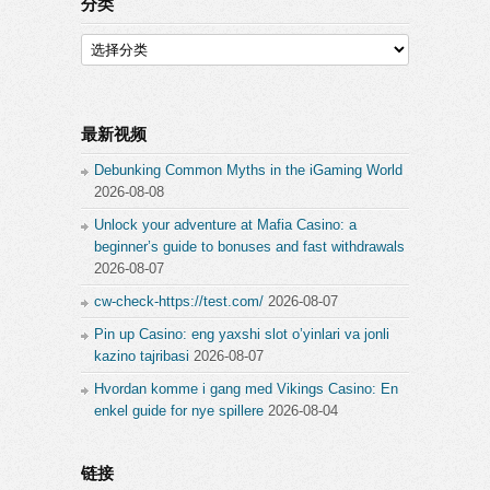
分类
分
类
最新视频
Debunking Common Myths in the iGaming World
2026-08-08
Unlock your adventure at Mafia Casino: a
beginner’s guide to bonuses and fast withdrawals
2026-08-07
cw-check-https://test.com/
2026-08-07
Pin up Casino: eng yaxshi slot o’yinlari va jonli
kazino tajribasi
2026-08-07
Hvordan komme i gang med Vikings Casino: En
enkel guide for nye spillere
2026-08-04
链接