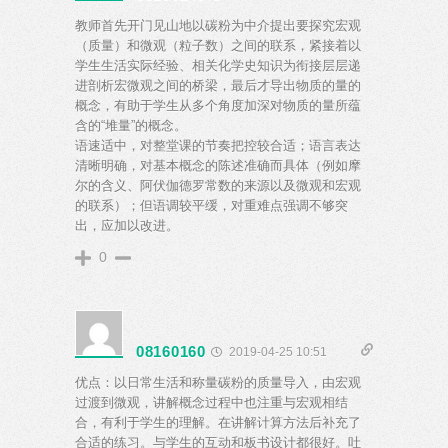
教师首先开门见山地以碳粉为中介提出要探究宏观
（质量）和微观（粒子数）之间的联系，紧接着以
学生生活实际经验、相关化学史知识为衔接层层递
进剖析宏微观之间的桥梁，最后才导出物质的量的
概念，有助于学生从多个角度加深对物质的量所蕴
含的“堆量”的概念。
语速适中，对整堂课的节奏把控较合适；语言表达
清晰明确，对基本概念的陈述准确而具体（例如摩
尔的含义、阿伏伽德罗常数的来源以及微观和宏观
的联系）；但语调较平缓，对重难点强调不够突
出，应加以改进。
0
08160160
2019-04-25 10:51
优点：以日常生活和称量碳粉的质量导入，由宏观
过渡到微观，讲解概念过程中也注重与宏观相结
合，有利于学生的理解。在讲解计算方法后补充了
合适的练习。与学生的互动和板书设计都很好。吐