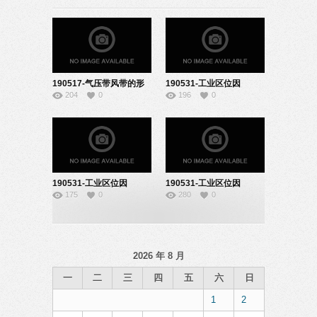
190517-气压带风带的形
190531-工业区位因
204
0
196
0
成-22161013
素-22161013
190531-工业区位因
190531-工业区位因
175
0
280
0
素-22161033
素-10160214
2026 年 8 月
一
二
三
四
五
六
日
1
2