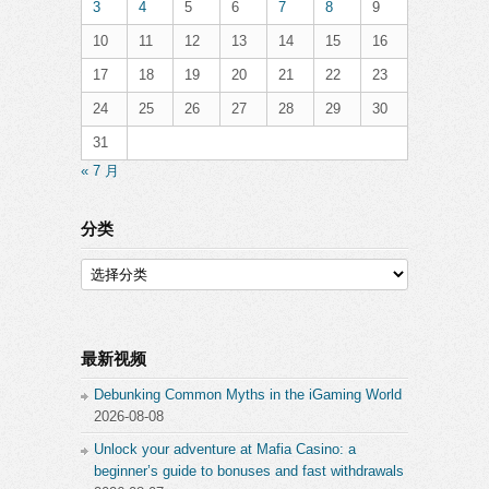
3
4
5
6
7
8
9
10
11
12
13
14
15
16
17
18
19
20
21
22
23
24
25
26
27
28
29
30
31
« 7 月
分类
分
类
最新视频
Debunking Common Myths in the iGaming World
2026-08-08
Unlock your adventure at Mafia Casino: a
beginner’s guide to bonuses and fast withdrawals