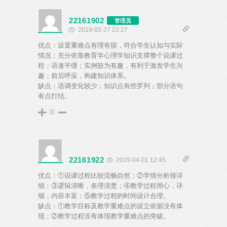
22161902
管理员
2019-03-27 22:27
优点：设置重难点有理有据，符合学生认知与实际
情况；充分依靠教育学心理学知识支撑整个说课过
程；语速平缓；实例较为有趣，有利于激发学生兴
趣；前后呼应，构建知识体系。
缺点：语调变化较少；知识点有些罗列；部分语句
有点打结。
0
22161922
2019-04-01 12:45
优点：①说课过程比较流畅自然；②学情分析很详
细；③逻辑清晰，条理清楚；④教学过程用心，详
细，内容丰富；⑤教学过程的时间设计合理。
缺点：①教学目标及教学重难点的设立依据没有体
现；②教学过程没有体现教学重难点的突破。