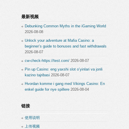
最新视频
Debunking Common Myths in the iGaming World
2026-08-08
Unlock your adventure at Mafia Casino: a
beginner’s guide to bonuses and fast withdrawals
2026-08-07
cw-check-https://test.com/
2026-08-07
Pin up Casino: eng yaxshi slot o’yinlari va jonli
kazino tajribasi
2026-08-07
Hvordan komme i gang med Vikings Casino: En
enkel guide for nye spillere
2026-08-04
链接
使用说明
上传视频