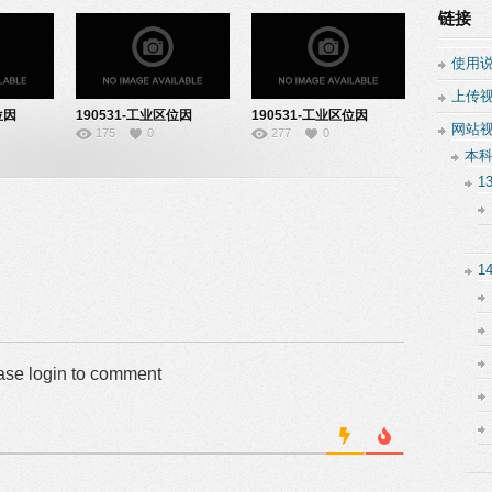
链接
使用
上传
位因
190531-工业区位因
190531-工业区位因
网站
175
0
277
0
素-22161033
素-10160214
本
1
1
ase login to comment