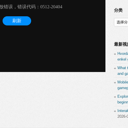
分类
分
类
最新视
Hvord
enkel 
What 
and ga
Mobil
gamepl
Explor
beginn
Inter
2026-