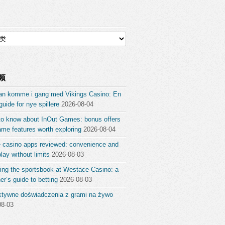
频
an komme i gang med Vikings Casino: En
guide for nye spillere
2026-08-04
to know about InOut Games: bonus offers
me features worth exploring
2026-08-04
e casino apps reviewed: convenience and
ay without limits
2026-08-03
ing the sportsbook at Westace Casino: a
er’s guide to betting
2026-08-03
aktywne doświadczenia z grami na żywo
08-03