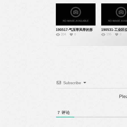
190517-气压带风带的形
190531-工业区
204
0
195
0
成-22161013
素-22161013
Subscribe
Ple
7
评论