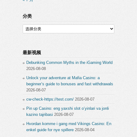
分类
分
类
最新视频
Debunking Common Myths in the iGaming World
2026-08-08
Unlock your adventure at Mafia Casino: a
beginner’s guide to bonuses and fast withdrawals
2026-08-07
cw-check-https://test.com/
2026-08-07
Pin up Casino: eng yaxshi slot o’yinlari va jonli
kazino tajribasi
2026-08-07
Hvordan komme i gang med Vikings Casino: En
enkel guide for nye spillere
2026-08-04