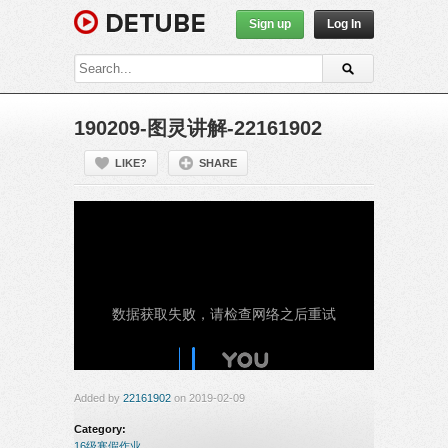
Sign up
Log In
190209-图灵讲解-22161902
LIKE?
SHARE
Added by
22161902
on 2019-02-09
Category:
16级寒假作业