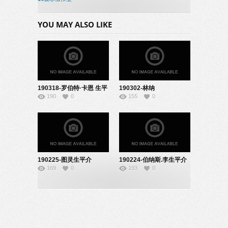
YOU MAY ALSO LIKE
190318-罗伯特·卡恩 生平
190302-林纳
190
0
155
0
介绍-22161905
斯-22161914
190225-图灵生平介
190224-伯纳斯.李生平介
169
0
193
0
绍-22161913
绍-22161910