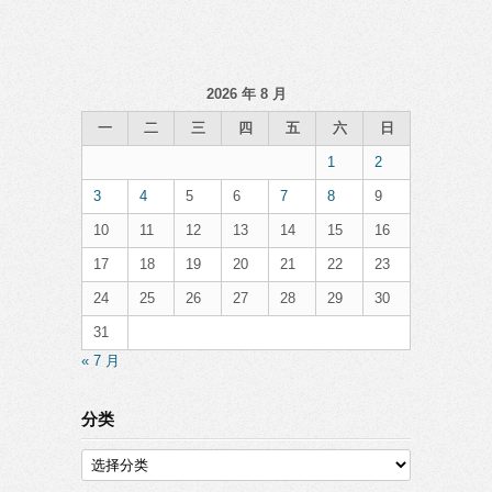
2026 年 8 月
一
二
三
四
五
六
日
1
2
3
4
5
6
7
8
9
10
11
12
13
14
15
16
17
18
19
20
21
22
23
24
25
26
27
28
29
30
31
« 7 月
分类
分
类