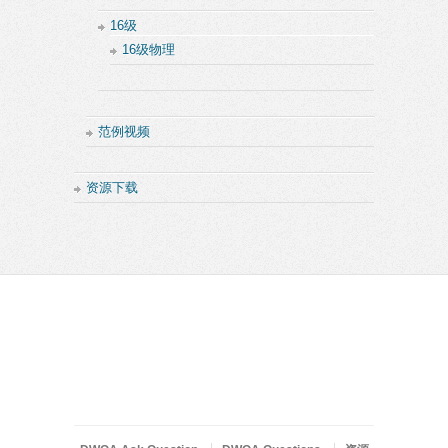
16级
16级物理
范例视频
资源下载