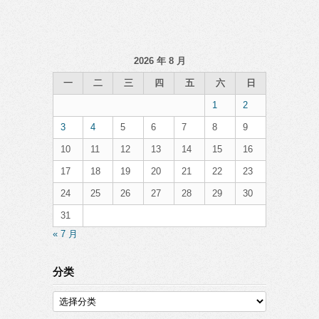
2026 年 8 月
一
二
三
四
五
六
日
1
2
3
4
5
6
7
8
9
10
11
12
13
14
15
16
17
18
19
20
21
22
23
24
25
26
27
28
29
30
31
« 7 月
分类
分
类