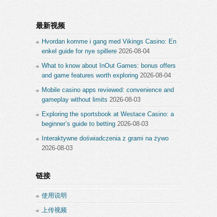
最新视频
Hvordan komme i gang med Vikings Casino: En
enkel guide for nye spillere
2026-08-04
What to know about InOut Games: bonus offers
and game features worth exploring
2026-08-04
Mobile casino apps reviewed: convenience and
gameplay without limits
2026-08-03
Exploring the sportsbook at Westace Casino: a
beginner’s guide to betting
2026-08-03
Interaktywne doświadczenia z grami na żywo
2026-08-03
链接
使用说明
上传视频