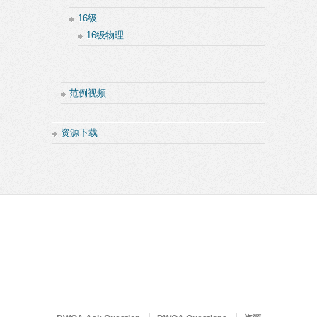
16级
16级物理
范例视频
资源下载