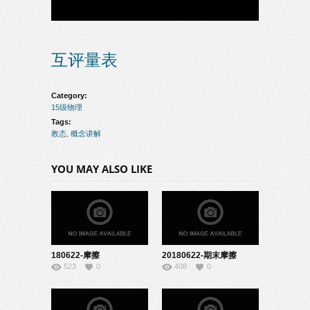
互评量表
Category:
15级物理
Tags:
教态
,
概念讲解
YOU MAY ALSO LIKE
180622-摩擦
20180622-期末摩擦
523
0
408
0
力-22150738
力-20150202