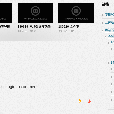
链接
使用
上传
资源管理概
180619-网络数据库的信
180626-文件下
网站
344
0
354
0
息检索-22151912
载-22151919
本
1
1
ase login to comment