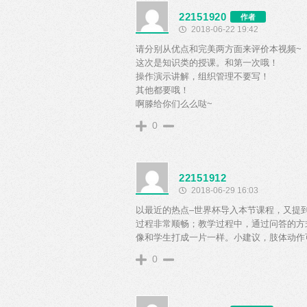
22151920
作者
2018-06-22 19:42
请分别从优点和完美两方面来评价本视频~
这次是知识类的授课。和第一次哦！
操作演示讲解，组织管理不要写！
其他都要哦！
啊滕给你们么么哒~
0
22151912
2018-06-29 16:03
以最近的热点–世界杯导入本节课程，又提
过程非常顺畅；教学过程中，通过问答的方
像和学生打成一片一样。小建议，肢体动作
0