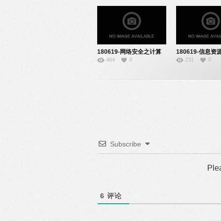
180619-网络安全之计算
180619-信息
464
0
231
0
机病毒-22151923
述-22151925
Subscribe
Ple
6
评论