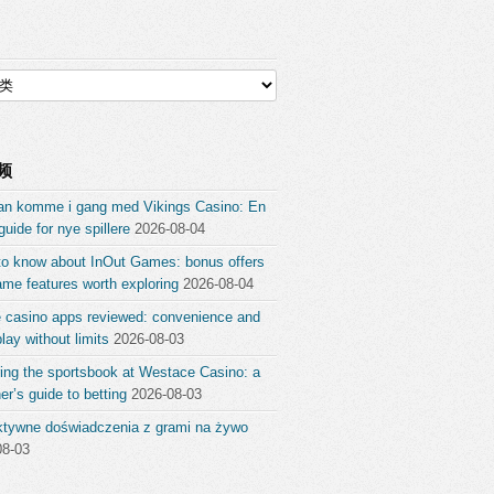
频
an komme i gang med Vikings Casino: En
guide for nye spillere
2026-08-04
to know about InOut Games: bonus offers
me features worth exploring
2026-08-04
e casino apps reviewed: convenience and
ay without limits
2026-08-03
ing the sportsbook at Westace Casino: a
er’s guide to betting
2026-08-03
aktywne doświadczenia z grami na żywo
08-03