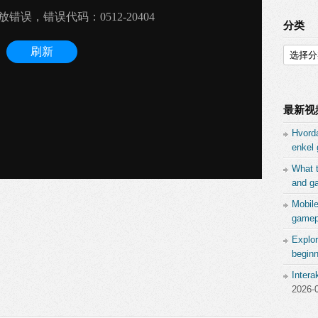
分类
分
类
最新视
Hvord
enkel 
What 
and ga
Mobil
gamepl
Explor
beginn
Inter
2026-