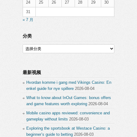
24
25
26
27
28
29
30
31
« 7 月
分类
分
类
最新视频
Hvordan komme i gang med Vikings Casino: En
enkel guide for nye spillere
2026-08-04
What to know about InOut Games: bonus offers
and game features worth exploring
2026-08-04
Mobile casino apps reviewed: convenience and
gameplay without limits
2026-08-03
Exploring the sportsbook at Westace Casino: a
beginner’s guide to betting
2026-08-03