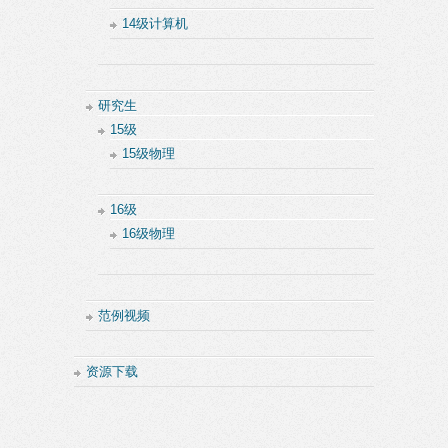
14级计算机
研究生
15级
15级物理
16级
16级物理
范例视频
资源下载