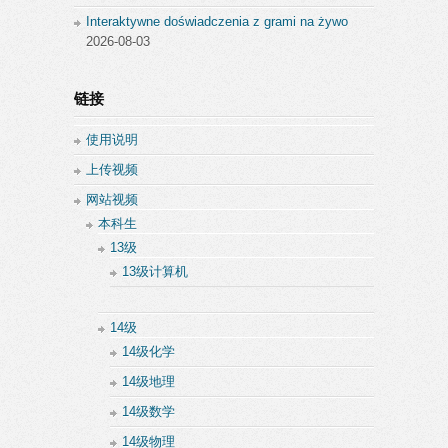
Interaktywne doświadczenia z grami na żywo
2026-08-03
链接
使用说明
上传视频
网站视频
本科生
13级
13级计算机
14级
14级化学
14级地理
14级数学
14级物理