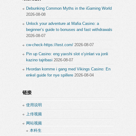
Debunking Common Myths in the iGaming World
2026-08-08
Unlock your adventure at Mafia Casino: a
beginner’s guide to bonuses and fast withdrawals
2026-08-07
cw-check-https://test.com/
2026-08-07
Pin up Casino: eng yaxshi slot o’yinlari va jonli
kazino tajribasi
2026-08-07
Hvordan komme i gang med Vikings Casino: En
enkel guide for nye spillere
2026-08-04
链接
使用说明
上传视频
网站视频
本科生